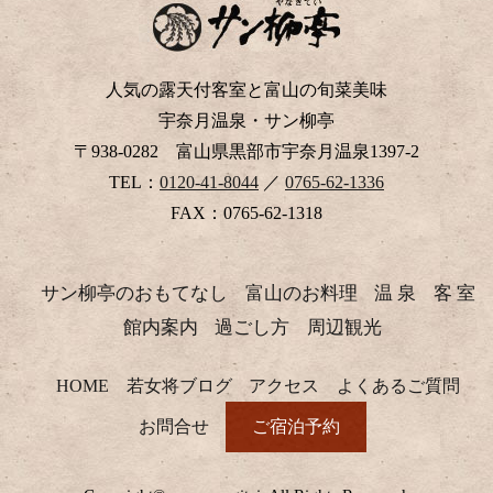
人気の露天付客室と富山の旬菜美味
宇奈月温泉・サン柳亭
〒938-0282 富山県黒部市宇奈月温泉1397-2
TEL：
0120-41-8044
／
0765-62-1336
FAX：0765-62-1318
サン柳亭のおもてなし
富山のお料理
温 泉
客 室
館内案内
過ごし方
周辺観光
HOME
若女将ブログ
アクセス
よくあるご質問
お問合せ
ご宿泊予約