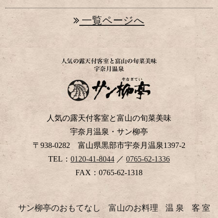
一覧ページへ
人気の露天付客室と富山の旬菜美味
宇奈月温泉・サン柳亭
〒938-0282 富山県黒部市宇奈月温泉1397-2
TEL：
0120-41-8044
／
0765-62-1336
FAX：0765-62-1318
サン柳亭のおもてなし
富山のお料理
温 泉
客 室