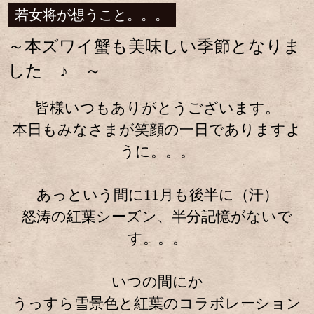
若女将が想うこと。。。
～本ズワイ蟹も美味しい季節となりま
した ♪ ～
皆様いつもありがとうございます。
本日もみなさまが笑顔の一日でありますよ
うに。。。
あっという間に11月も後半に（汗）
怒涛の紅葉シーズン、半分記憶がないで
す。。。
いつの間にか
うっすら雪景色と紅葉のコラボレーション